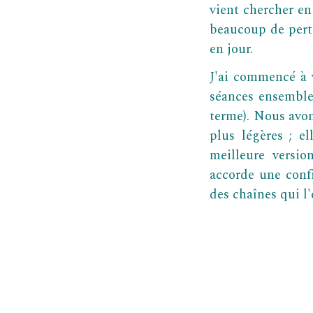
vient chercher en
beaucoup de perti
en jour.
J'ai commencé à v
séances ensemble
terme). Nous avo
plus légères ; e
meilleure versio
accorde une conf
des chaînes qui l'