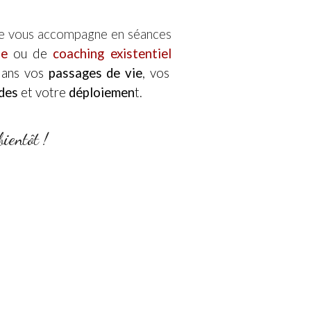
je vous accompagne en séances
ue
ou
de
coaching existentiel
dans vos
passages de vie
, vos
des
et votre
déploiemen
t.
bientôt !