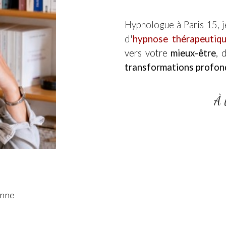
Hypnologue à Paris 15, 
d'
hypnose thérapeutiq
vers votre
mieux-être
, 
transformations profon
À 
onne