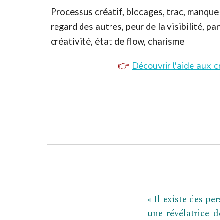
Processus créatif, b
locages, trac, manque
regard des autres, peur de la
visibilité,
pan
créativité, état de flow, charisme
👉
Découvrir l'aide aux c
«
Il existe des pe
une révélatrice d