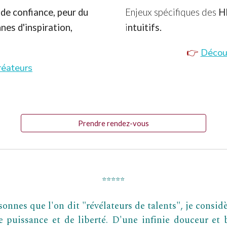
 de confiance, peur du
Enjeux spécifiques des
HP
nes d'inspiration,
i
ntuitifs.
👉
Décou
réateurs
Prendre rendez-vous
⭐
⭐⭐⭐⭐
rsonnes que l'on dit "révélateurs de talents", je cons
e puissance et de liberté. D'une infinie douceur et b